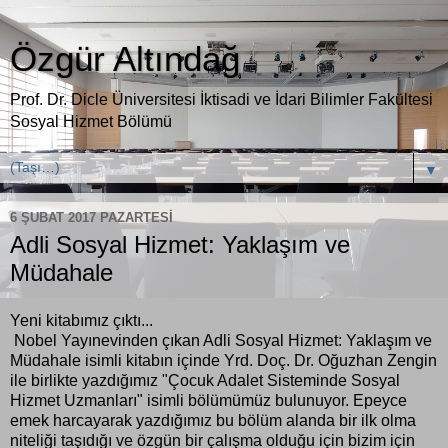
Özgür Altındağ
Prof. Dr. Dicle Üniversitesi İktisadi ve İdari Bilimler Fakültesi
Sosyal Hizmet Bölümü
▼
6 ŞUBAT 2017 PAZARTESI
Adli Sosyal Hizmet: Yaklaşım ve
Müdahale
Yeni kitabımız çıktı...
Nobel Yayınevinden çıkan Adli Sosyal Hizmet: Yaklaşım ve
Müdahale isimli kitabın içinde Yrd. Doç. Dr. Oğuzhan Zengin
ile birlikte yazdığımız "Çocuk Adalet Sisteminde Sosyal
Hizmet Uzmanları" isimli bölümümüz bulunuyor. Epeyce
emek harcayarak yazdığımız bu bölüm alanda bir ilk olma
niteliği taşıdığı ve özgün bir çalışma olduğu için bizim için